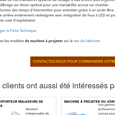
leau de commandes et système de dosage d’eau encore plus ergonomiq
ilibrage sur timon optimal pour une maniabilité accrue sur chantier
uction des temps d’intervention pour entretien grâce à un accès libre 
e arrière entièrement redesignée avec intégration de feux à LED et pa
ble coût d’exploitation
ger la Fiche Technique
ez les modèles
de machine à projeter
sur le
site du fabricant
CONTACTEZ-NOUS POUR COMMANDER VOTRE
clients ont aussi été intéressés p
SPORTEUR MALAXEURS DE
MACHINE À PROJETER OU JOIN
Une gamme
PE
Assistant
professionn
indispensable de
conçue pou