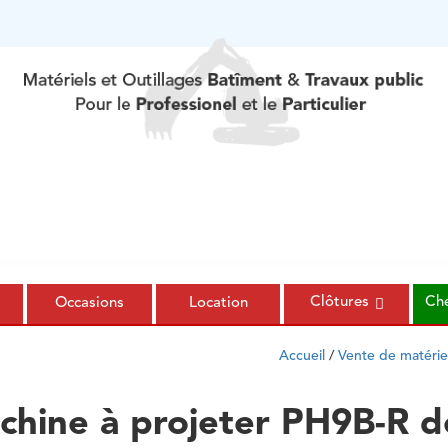
Clôtures
Che
s
Occasions
Location
Accueil
/
Vente de matérie
chine à projeter PH9B-R