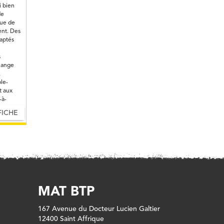
i bien
de
que de
ent. Des
daptés
s
élange
,
le-
t aux
-à-
FICHE
MAT BTP
167 Avenue du Docteur Lucien Galtier
12400 Saint Affrique