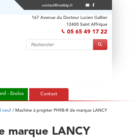
contact@matbtp.fr
167 Avenue du Docteur Lucien Galtier
12400 Saint Affrique
05 65 49 17 22
nil - Enclos
Contact
l neuf
/
Machine à projeter PH9B-R de marque LANCY
 de marque LANCY