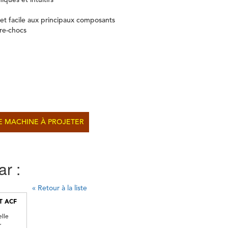
ues et intuitifs
et facile aux principaux composants
re-chocs
 MACHINE À PROJETER
ar :
« Retour à la liste
T ACF
elle
r