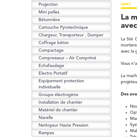
Projection
LANCY
Mini pelles
La m
Bétonnière
avec
Cartouche Pyrotechnique
Chargeur, Transporteur , Dumper
La Sté 
Coffrage béton
mortiers
Compactage
avec la 
Compresseur – Air Comprimé
Vous n’a
Echafaudage
Electro Portatif
La machi
Equipement protection
projeteu
individuelle
Des ava
Groupe électrogène
Installation de chantier
Nou
Matériel de chantier
Opt
Nacelle
Mac
Sys
Nettoyeur Haute Pression
Mal
Rampes