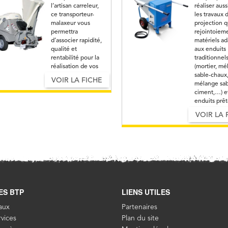
l’artisan carreleur,
réaliser auss
ce transporteur-
les travaux 
malaxeur vous
projection 
permettra
rejointoiem
d’associer rapidité,
matériels a
qualité et
aux enduits
rentabilité pour la
traditionnel
réalisation de vos
(mortier, m
chapes
sable-chaux
VOIR LA FICHE
mélange sab
ciment,…) e
enduits prêt
l’emploi.
VOIR LA 
ES BTP
LIENS UTILES
aux
Partenaires
vices
Plan du site