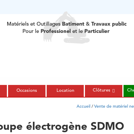
Clôtures
Che
s
Occasions
Location
Accueil
/
Vente de matériel ne
oupe électrogène SDMO