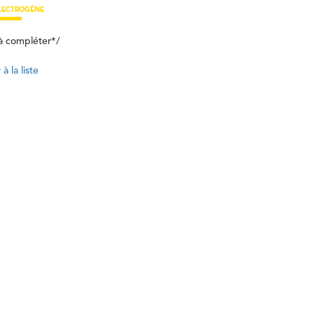
LECTROGÈNE
à compléter*/
à la liste